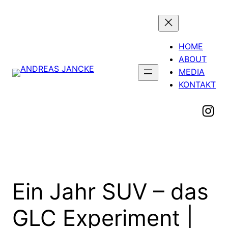
Zum
Inhalt
springen
HOME
ABOUT
MEDIA
KONTAKT
Hier geht's zu meinem Instagram
Ein Jahr SUV – das
GLC Experiment |