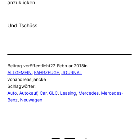
anzuklicken.
Und Tschüss.
Beitrag veröffentlicht
27. Februar 2018
in
ALLGEMEIN
, 
FAHRZEUGE
, 
JOURNAL
von
andreas.jancke
Schlagwörter:
Auto
, 
Autokauf
, 
Car
, 
GLC
, 
Leasing
, 
Mercedes
, 
Mercedes-
Benz
, 
Neuwagen