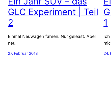
Ein Jahr SUV – das
E
GLC Experiment | Teil
G
2
1
Einmal Neuwagen fahren. Nur geleast. Aber
Ich
neu.
mic
27. Februar 2018
24. 